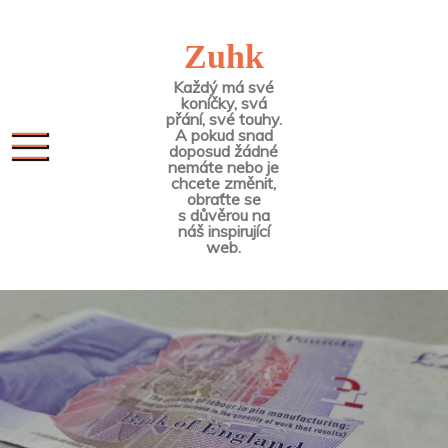
Skip
to
Zuhk
content
Každý má své
koníčky, svá
přání, své touhy.
A pokud snad
doposud žádné
nemáte nebo je
chcete změnit,
obraťte se
s důvěrou na
náš inspirující
web.