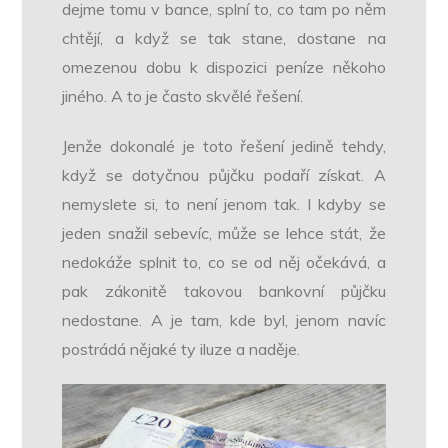
dejme tomu v bance, splní to, co tam po něm
chtějí, a když se tak stane, dostane na
omezenou dobu k dispozici peníze někoho
jiného. A to je často skvělé řešení.
Jenže dokonalé je toto řešení jedině tehdy,
když se dotyčnou půjčku podaří získat. A
nemyslete si, to není jenom tak. I kdyby se
jeden snažil sebevíc, může se lehce stát, že
nedokáže splnit to, co se od něj očekává, a
pak zákonitě takovou bankovní půjčku
nedostane. A je tam, kde byl, jenom navíc
postrádá nějaké ty iluze a naděje.