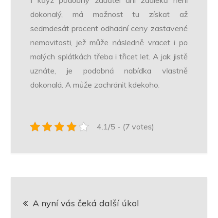
dokonalý, má možnost tu získat až
sedmdesát procent odhadní ceny zastavené
nemovitosti, jež může následně vracet i po
malých splátkách třeba i třicet let. A jak jistě
uznáte, je podobná nabídka vlastně
dokonalá. A může zachránit kdekoho.
4.1/5 - (7 votes)
Navigace
A nyní vás čeká další úkol
pro