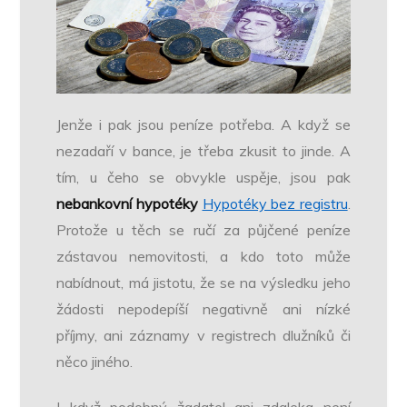
Jenže i pak jsou peníze potřeba. A když se
nezadaří v bance, je třeba zkusit to jinde. A
tím, u čeho se obvykle uspěje, jsou pak
nebankovní hypotéky
Hypotéky bez registru
.
Protože u těch se ručí za půjčené peníze
zástavou nemovitosti, a kdo toto může
nabídnout, má jistotu, že se na výsledku jeho
žádosti nepodepíší negativně ani nízké
příjmy, ani záznamy v registrech dlužníků či
něco jiného.
I když podobný žadatel ani zdaleka není