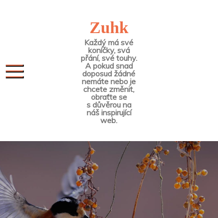
Skip
to
Zuhk
content
Každý má své
koníčky, svá
přání, své touhy.
A pokud snad
doposud žádné
nemáte nebo je
chcete změnit,
obraťte se
s důvěrou na
náš inspirující
web.