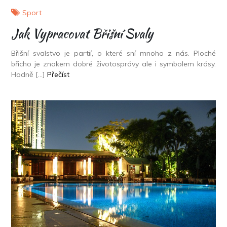
Sport
Jak Vypracovat Břišní Svaly
Břišní svalstvo je partií, o které sní mnoho z nás. Ploché
břicho je znakem dobré životosprávy ale i symbolem krásy.
Hodně […]
Přečíst