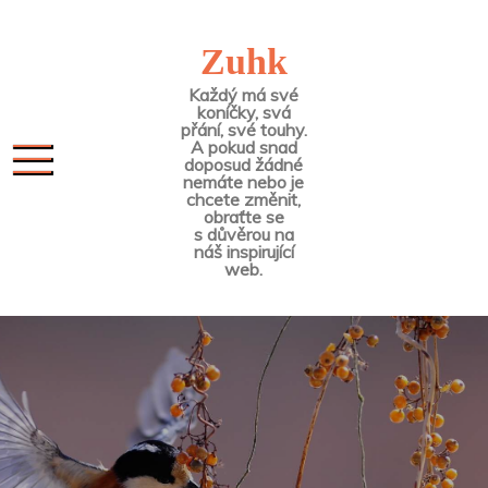
Skip
to
Zuhk
content
Každý má své
koníčky, svá
přání, své touhy.
A pokud snad
doposud žádné
nemáte nebo je
chcete změnit,
obraťte se
s důvěrou na
náš inspirující
web.