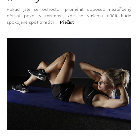
Pokud jste se odhodlali proměnit doposud nezařízený
dětský pokoj v místnost, kde se vašemu dítěti bude
spokojeně spát a hrát […]
Přečíst