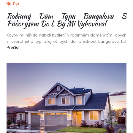
Byt
Rodinný Dům Typu Bungalovu S
Půdorysem Do L By Mi Vyhovoval
Kdyby mi někdo nabídl bydlení v rodinném domě s tím, abych
si vybral jeho typ, zřejmě bych dal přednost bungalovu […]
Přečíst