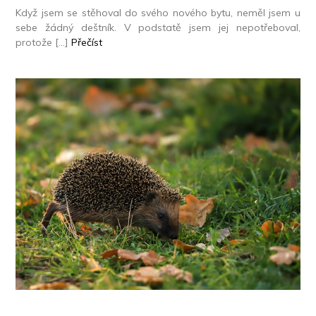
Když jsem se stěhoval do svého nového bytu, neměl jsem u
sebe žádný deštník. V podstatě jsem jej nepotřeboval,
protože […]
Přečíst