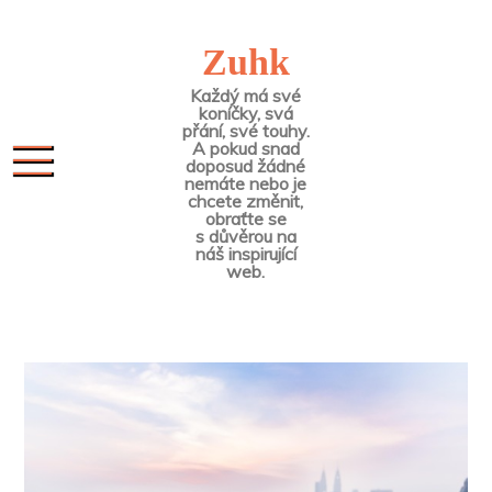
Skip
to
Zuhk
content
Každý má své
koníčky, svá
přání, své touhy.
A pokud snad
doposud žádné
nemáte nebo je
chcete změnit,
obraťte se
s důvěrou na
náš inspirující
web.