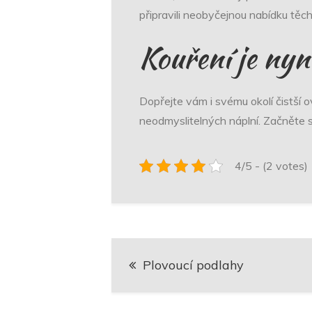
připravili neobyčejnou nabídku těc
Kouření je nyní
Dopřejte vám i svému okolí čistší 
neodmyslitelných náplní. Začněte si
4/5 - (2 votes)
Navigace
Plovoucí podlahy
pro