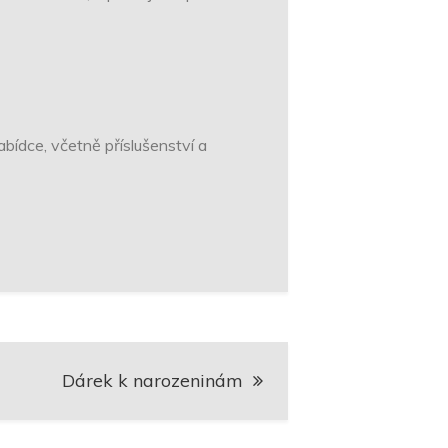
abídce, včetně příslušenství a
Dárek k narozeninám