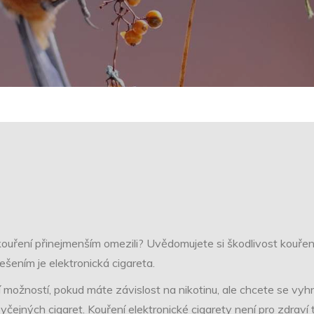
 kouření přinejmenším omezili? Uvědomujete si škodlivost kouření
šením je elektronická cigareta.
ší možností, pokud máte závislost na nikotinu, ale chcete se vy
byčejných cigaret. Kouření elektronické cigarety není pro zdraví 