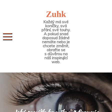
Skip
to
Zuhk
content
Každý má své
koníčky, svá
přání, své touhy.
A pokud snad
doposud žádné
nemáte nebo je
chcete změnit,
obraťte se
s důvěrou na
náš inspirující
web.