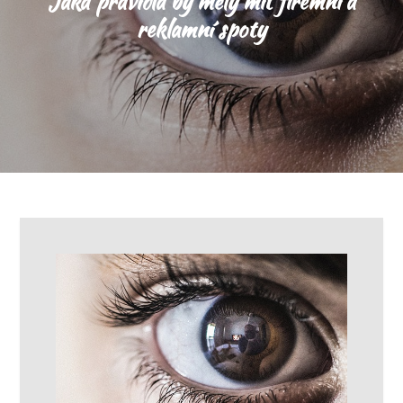
Jaká pravidla by měly mít firemní a
reklamní spoty