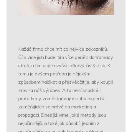
Každá firma chce mít co nejvíce zákazníků.
Čím více jich bude, tím více peněz dohromady
utratí, a tím bude i vyšší celkový čistý zisk. K
tomu je ovšem potřeba je nějakým
způsobem nalákat a přesvědčit je, aby koupili
zrovna náš výrobek. A to není snadné. I
proto firmy zaměstnávají mnoho expertů
zaměřujících se právě na marketing a
propagaci. Dnes již víme, jaké metody jsou
nejúčinnější, a také jak působí.
Jedním z
nejúčinnějších jsou pak firemní a reklamní