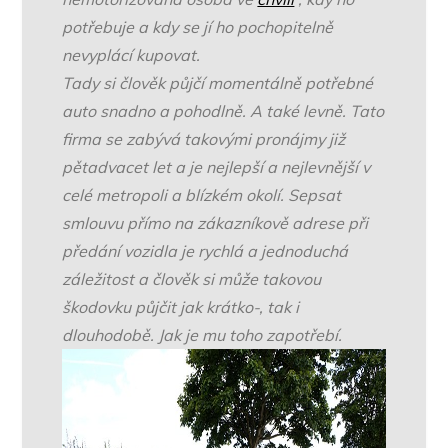
potřebuje a kdy se jí ho pochopitelně
nevyplácí kupovat.
Tady si člověk půjčí momentálně potřebné
auto snadno a pohodlně. A také levně. Tato
firma se zabývá takovými pronájmy již
pětadvacet let a je nejlepší a nejlevnější v
celé metropoli a blízkém okolí. Sepsat
smlouvu přímo na zákazníkově adrese při
předání vozidla je rychlá a jednoduchá
záležitost a člověk si může takovou
škodovku půjčit jak krátko-, tak i
dlouhodobě. Jak je mu toho zapotřebí.