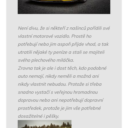
Není divu, že si někteří z našinců pořídili své
vlastní motorové vozidlo. Prostě ho
potřebují nebo jim aspoň přijde vhod, a tak
utratili nějaké ty peníze a stali se majiteli
svého plechového miláčka.
Zrovna tak je ale i dost těch, kdo podobné
auto nemají, nikdy neměli a možná ani
nikdy vlastnit nebudou. Protože si třeba
snadno vystačí s veřejnou hromadnou
dopravou nebo ani nepotřebují dopravní
prostředek, protože je jim vše potřebné
dosažitelné i pěšky.