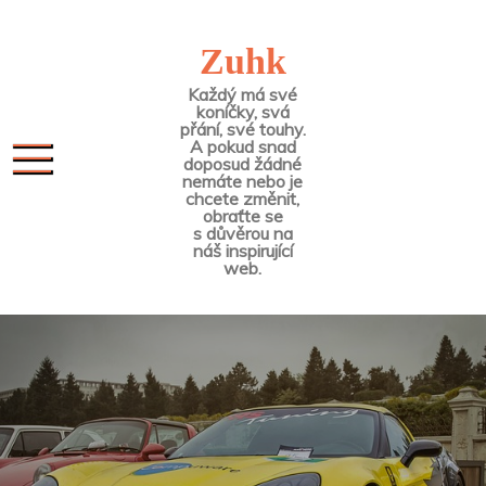
Skip
to
Zuhk
content
Každý má své
koníčky, svá
přání, své touhy.
A pokud snad
doposud žádné
nemáte nebo je
chcete změnit,
obraťte se
s důvěrou na
náš inspirující
web.