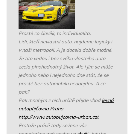
Prostě co člověk, to individualita.
Lidi, kteří nevlastní auto, najdeme logicky i
v naší metropoli. A je docela dobře možné,
že tito vedou i bez svého vlastního auta
zcela plnohodnotný život. Ale i jim se může
jednoho nebo i nejednoho dne stát, že se
prostě bez automobilu neobejdou. A co
pak?
Pak mnohým z nich určitě přijde vhod
levná
autopůjčovna Praha
http://www.autopujcovna-urban.cz/
.
Protože právě tady sežene vůz
nemotorizovaná osoba ve
chvíli
, kdy ho