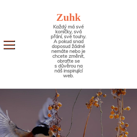
Skip
to
Zuhk
content
Každý má své
koníčky, svá
přání, své touhy.
A pokud snad
doposud žádné
nemáte nebo je
chcete změnit,
obraťte se
s důvěrou na
náš inspirující
web.