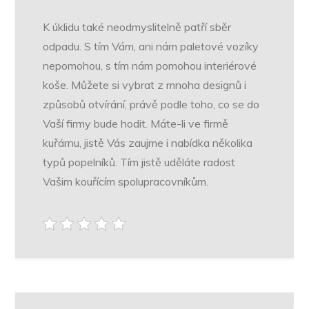
K úklidu také neodmyslitelně patří sběr
odpadu. S tím Vám, ani nám paletové vozíky
nepomohou, s tím nám pomohou interiérové
koše. Můžete si vybrat z mnoha designů i
způsobů otvírání, právě podle toho, co se do
Vaší firmy bude hodit. Máte-li ve firmě
kuřárnu, jistě Vás zaujme i nabídka několika
typů popelníků. Tím jistě uděláte radost
Vašim kouřícím spolupracovníkům.