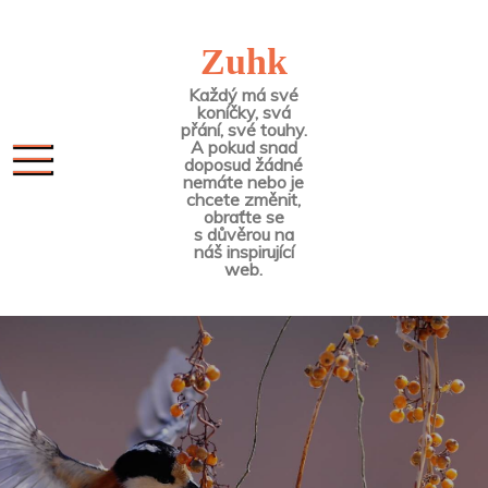
Skip
to
Zuhk
content
Každý má své
koníčky, svá
přání, své touhy.
A pokud snad
doposud žádné
nemáte nebo je
chcete změnit,
obraťte se
s důvěrou na
náš inspirující
web.