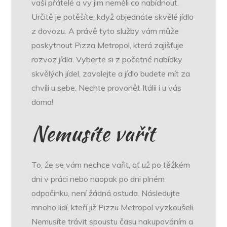
vaši přátelé a vy jim neměli co nabídnout.
Určitě je potěšíte, když objednáte skvělé jídlo
z dovozu. A právě tyto služby vám může
poskytnout Pizza Metropol, která zajišťuje
rozvoz jídla
. Vyberte si z početné nabídky
skvělých jídel, zavolejte a jídlo budete mít za
chvíli u sebe. Nechte provonět Itálii i u vás
doma!
Nemusíte vařit
To, že se vám nechce vařit, ať už po těžkém
dni v práci nebo naopak po dni plném
odpočinku, není žádná ostuda. Následujte
mnoho lidí, kteří již Pizzu Metropol vyzkoušeli.
Nemusíte trávit spoustu času nakupováním a