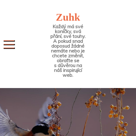
Skip
to
Zuhk
content
Každý má své
koníčky, svá
přání, své touhy.
A pokud snad
doposud žádné
nemáte nebo je
chcete změnit,
obraťte se
s důvěrou na
náš inspirující
web.