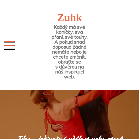
Skip
to
Zuhk
content
Každý má své
koníčky, svá
přání, své touhy.
A pokud snad
doposud žádné
nemáte nebo je
chcete změnit,
obraťte se
s důvěrou na
náš inspirující
web.