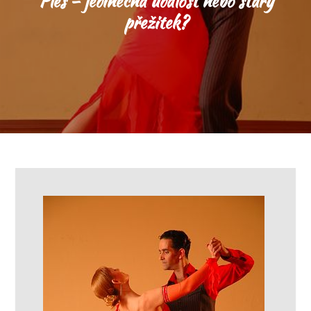
Ples – jedinečná událost nebo starý
přežitek?