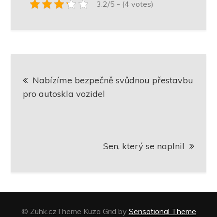
3.2/5 - (4 votes)
Navigace
Nabízíme bezpečně svůdnou přestavbu
pro
pro autoskla vozidel
příspěvek
Sen, který se naplnil
© Zuhk.czTheme Kuza Grid by
Sensational Theme