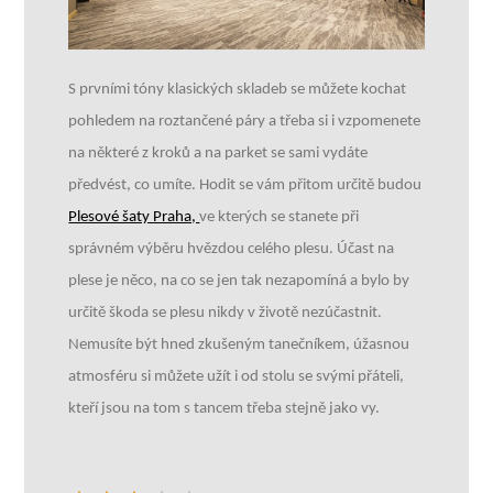
S prvními tóny klasických skladeb se můžete kochat
pohledem na roztančené páry a třeba si i vzpomenete
na některé z kroků a na parket se sami vydáte
předvést, co umíte. Hodit se vám přitom určitě budou
Plesové šaty Praha,
ve kterých se stanete při
správném výběru hvězdou celého plesu. Účast na
plese je něco, na co se jen tak nezapomíná a bylo by
určitě škoda se plesu nikdy v životě nezúčastnit.
Nemusíte být hned zkušeným tanečníkem, úžasnou
atmosféru si můžete užít i od stolu se svými přáteli,
kteří jsou na tom s tancem třeba stejně jako vy.