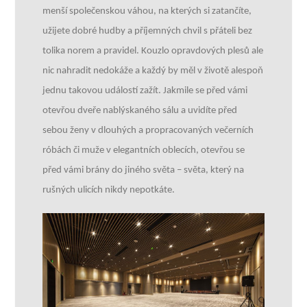
menší společenskou váhou, na kterých si zatančíte,
užijete dobré hudby a příjemných chvil s přáteli bez
tolika norem a pravidel. Kouzlo opravdových plesů ale
nic nahradit nedokáže a každý by měl v životě alespoň
jednu takovou událostí zažít. Jakmile se před vámi
otevřou dveře nablýskaného sálu a uvidíte před
sebou ženy v dlouhých a propracovaných večerních
róbách či muže v elegantních oblecích, otevřou se
před vámi brány do jiného světa – světa, který na
rušných ulicích nikdy nepotkáte.