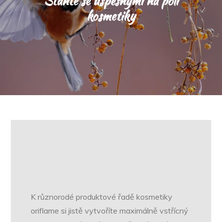
Staňte se úspěšnými na poli
kosmetiky
K různorodé produktové řadě kosmetiky
oriflame si jistě vytvoříte maximálně vstřícný