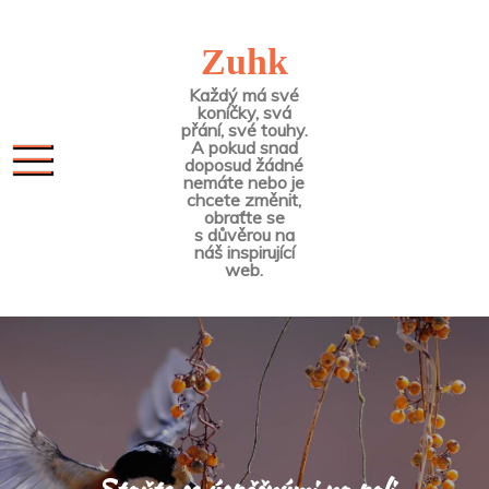
Skip
to
Zuhk
content
Každý má své
koníčky, svá
přání, své touhy.
A pokud snad
doposud žádné
nemáte nebo je
chcete změnit,
obraťte se
s důvěrou na
náš inspirující
web.