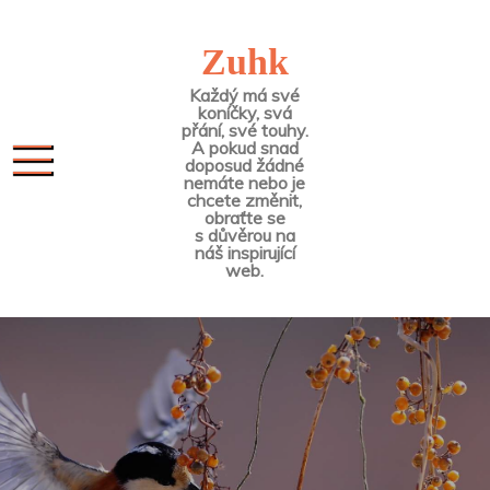
Skip
to
Zuhk
content
Každý má své
koníčky, svá
přání, své touhy.
A pokud snad
doposud žádné
nemáte nebo je
chcete změnit,
obraťte se
s důvěrou na
náš inspirující
web.