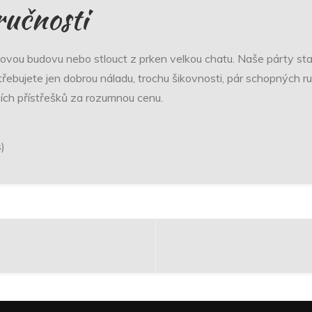
ručnosti
ovou budovu nebo stlouct z prken velkou chatu. Naše
párty st
třebujete jen dobrou náladu, trochu šikovnosti, pár schopných ru
tních přístřešků za rozumnou cenu.
s)