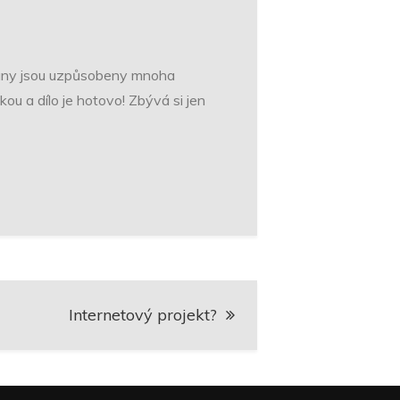
any
jsou uzpůsobeny mnoha
kou a dílo je hotovo! Zbývá si jen
Internetový projekt?