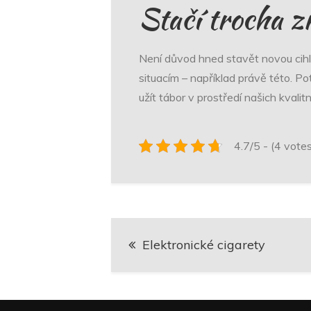
Stačí trocha z
Není důvod hned stavět novou cihl
situacím – například právě této. Po
užít tábor v prostředí našich kvali
4.7/5 - (4 vote
Navigace
Elektronické cigarety
pro
příspěvek