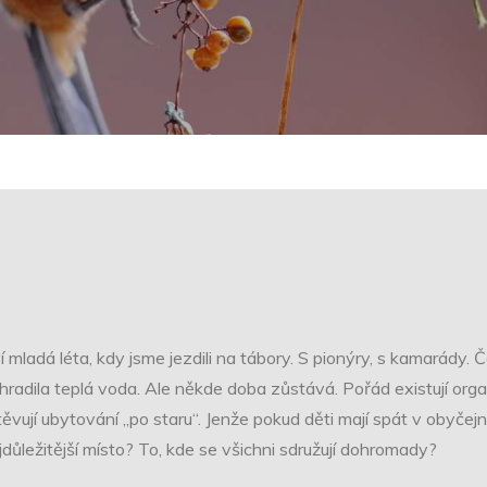
 mladá léta, kdy jsme jezdili na tábory. S pionýry, s kamarády. Č
hradila teplá voda. Ale někde doba zůstává. Pořád existují org
vují ubytování „po staru“. Jenže pokud děti mají spát v obyče
jdůležitější místo? To, kde se všichni sdružují dohromady?