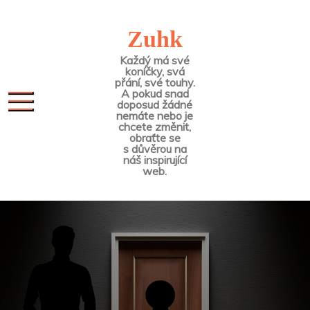
Skip
to
Zuhk
content
Každý má své
koníčky, svá
přání, své touhy.
A pokud snad
doposud žádné
nemáte nebo je
chcete změnit,
obraťte se
s důvěrou na
náš inspirující
web.