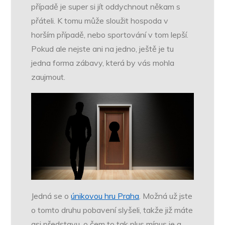
případě je super si jít oddychnout někam s
přáteli. K tomu může sloužit hospoda v
horším případě, nebo sportování v tom lepší.
Pokud ale nejste ani na jedno, ještě je tu
jedna forma zábavy, která by vás mohla
zaujmout.
Jedná se o
únikovou hru Praha
. Možná už jste
o tomto druhu pobavení slyšeli, takže již máte
asi představu, o čem to tak plus mínus je a