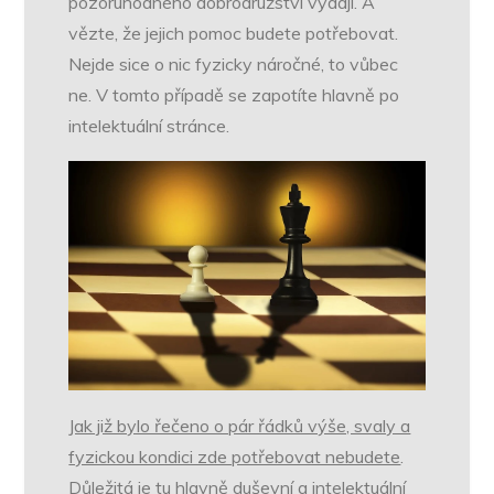
pozoruhodného dobrodružství vydají. A
vězte, že jejich pomoc budete potřebovat.
Nejde sice o nic fyzicky náročné, to vůbec
ne. V tomto případě se zapotíte hlavně po
intelektuální stránce.
Jak již bylo řečeno o pár řádků výše, svaly a
fyzickou kondici zde potřebovat nebudete
.
Důležitá je tu hlavně duševní a intelektuální