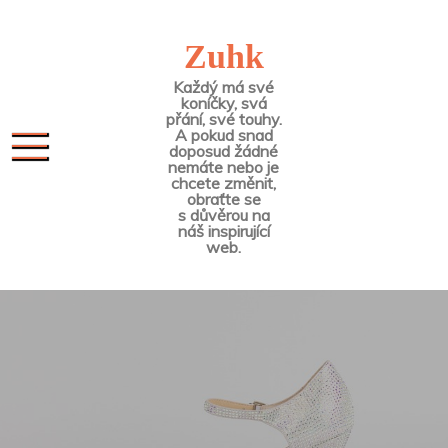
Skip
to
Zuhk
content
Každý má své
koníčky, svá
přání, své touhy.
A pokud snad
doposud žádné
nemáte nebo je
chcete změnit,
obraťte se
s důvěrou na
náš inspirující
web.