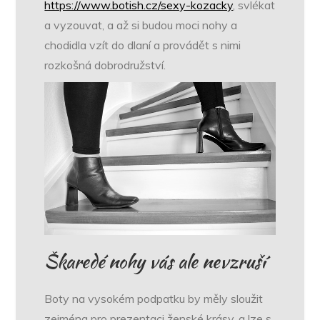
https://www.botish.cz/sexy-kozacky
, svlékat
a vyzouvat, a až si budou moci nohy a
chodidla vzít do dlaní a provádět s nimi
rozkošná dobrodružství.
Škaredé nohy vás ale nevzruší
Boty na vysokém podpatku by měly sloužit
zejména pro prezentaci ženské krásy, a lze s