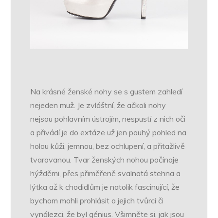
Na krásné ženské nohy se s gustem zahledí
nejeden muž. Je zvláštní, že ačkoli nohy
nejsou pohlavním ústrojím, nespustí z nich oči
a přivádí je do extáze už jen pouhý pohled na
holou kůži, jemnou, bez ochlupení, a přitažlivě
tvarovanou. Tvar ženských nohou počínaje
hýžděmi, přes přiměřeně svalnatá stehna a
lýtka až k chodidlům je natolik fascinující, že
bychom mohli prohlásit o jejich tvůrci či
vynálezci, že byl génius. Všimněte si, jak jsou