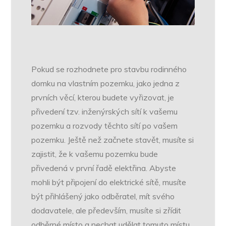
Pokud se rozhodnete pro stavbu rodinného
domku na vlastním pozemku, jako jedna z
prvních věcí, kterou budete vyřizovat, je
přivedení tzv. inženýrských sítí k vašemu
pozemku a rozvody těchto sítí po vašem
pozemku. Ještě než začnete stavět, musíte si
zajistit, že k vašemu pozemku bude
přivedená v první řadě elektřina. Abyste
mohli být připojení do elektrické sítě, musíte
být přihlášený jako odběratel, mít svého
dodavatele, ale především, musíte si zřídit
odběrné místo a nechat udělat tomuto místu