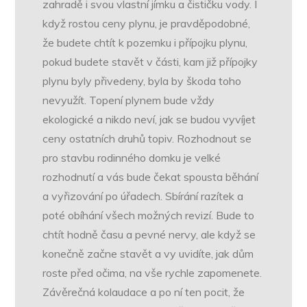
zahradě i svou vlastní jímku a čističku vody.
I
když rostou ceny plynu, je pravděpodobné,
že budete chtít k pozemku i přípojku plynu,
pokud budete stavět v části, kam již přípojky
plynu byly přivedeny, byla by škoda toho
nevyužít. Topení plynem bude vždy
ekologické a nikdo neví, jak se budou vyvíjet
ceny ostatních druhů topiv.
Rozhodnout se
pro stavbu rodinného domku je velké
rozhodnutí a vás bude čekat spousta běhání
a vyřizování po úřadech. Sbírání razítek a
poté obíhání všech možných revizí. Bude to
chtít hodně času a pevné nervy, ale když se
konečně začne stavět a vy uvidíte, jak dům
roste před očima, na vše rychle zapomenete.
Závěrečná kolaudace a po ní ten pocit, že