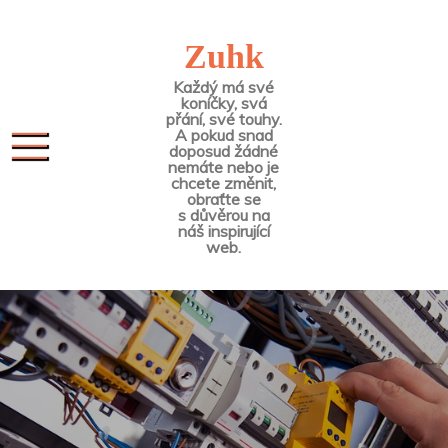
Skip
to
Zuhk
content
Každý má své
koníčky, svá
přání, své touhy.
A pokud snad
doposud žádné
nemáte nebo je
chcete změnit,
obraťte se
s důvěrou na
náš inspirující
web.