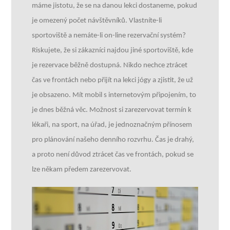
máme jistotu, že se na danou lekci dostaneme, pokud
je omezený počet návštěvníků.
Vlastníte-li
sportoviště a nemáte-li on-line rezervační systém?
Riskujete, že si zákazníci najdou jiné sportoviště, kde
je rezervace běžně dostupná. Nikdo nechce ztrácet
čas ve frontách nebo přijít na lekci jógy a zjistit, že už
je obsazeno.
Mít mobil s internetovým připojením, to
je dnes běžná věc. Možnost si zarezervovat termín k
lékaři, na sport, na úřad, je jednoznačným přínosem
pro plánování našeho denního rozvrhu. Čas je drahý,
a proto není důvod ztrácet čas ve frontách, pokud se
lze někam předem zarezervovat.