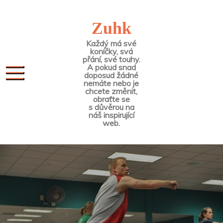
Skip
to
Zuhk
content
Každý má své
koníčky, svá
přání, své touhy.
A pokud snad
doposud žádné
nemáte nebo je
chcete změnit,
obraťte se
s důvěrou na
náš inspirující
web.