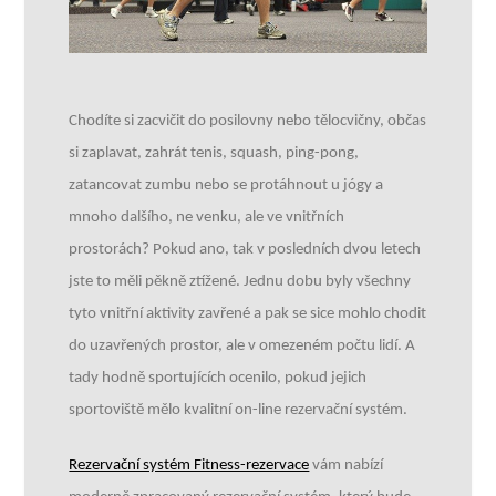
Chodíte si zacvičit do posilovny nebo tělocvičny, občas
si zaplavat, zahrát tenis, squash, ping-pong,
zatancovat zumbu nebo se protáhnout u jógy a
mnoho dalšího, ne venku, ale ve vnitřních
prostorách? Pokud ano, tak v posledních dvou letech
jste to měli pěkně ztížené. Jednu dobu byly všechny
tyto vnitřní aktivity zavřené a pak se sice mohlo chodit
do uzavřených prostor, ale v omezeném počtu lidí. A
tady hodně sportujících ocenilo, pokud jejich
sportoviště mělo kvalitní on-line rezervační systém.
Rezervační systém Fitness-rezervace
vám nabízí