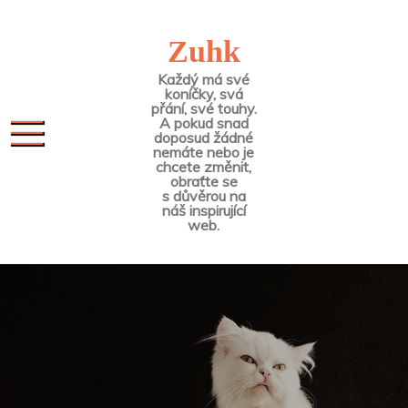
Skip
to
Zuhk
content
Každý má své
koníčky, svá
přání, své touhy.
A pokud snad
doposud žádné
nemáte nebo je
chcete změnit,
obraťte se
s důvěrou na
náš inspirující
web.