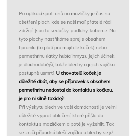
Po aplikací spot-onů na mazlíčky je čas na
ošetření ploch, kde se naši malí přátelé rádi
zdržují. Jsou to sedačky, podlahy, koberce. Na
tyto plochy nastříkáme sprej s obsahem
fipronilu (to platí pro majitele koček) nebo
permethrinu (látky hubící hmyz). Jejich účinek
je dlouhodobější, takže blechy a jejich vajíčka
postupně usmrtí.
U chovatelů koček je
důležité dbát, aby se přípravek s obsahem
permethrinu nedostal do kontaktu s kočkou,
je pro ni silně toxický!
Při výskytu blech ve vaší domácnosti je velmi
důležité vyprat oblečení, které přišlo do
kontaktu s mazlíčkem a poté je vyžehlit. Tak
se zničí případná bleší vajíčka a blechy se již