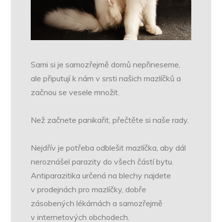
Sami si je samozřejmě domů nepřineseme,
ale připutují k nám v srsti našich mazlíčků a
začnou se vesele množit.
Než začnete panikařit, přečtěte si naše rady.
Nejdřív je potřeba odblešit mazlíčka, aby dál
neroznášel parazity do všech částí bytu.
Antiparazitika určená na blechy najdete
v prodejnách pro mazlíčky, dobře
zásobených lékárnách a samozřejmě
v internetových obchodech.