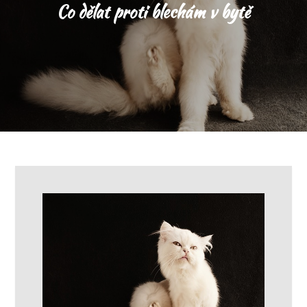
Co dělat proti blechám v bytě