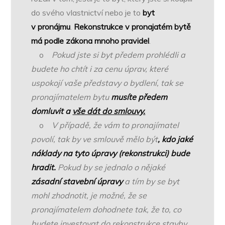
do svého vlastnictví nebo je to
byt
v pronájmu
.
Rekonstrukce v pronajatém bytě
má podle zákona mnoho pravidel
.
o
Pokud jste si byt předem prohlédli a
budete ho chtít i za cenu úprav, které
uspokojí vaše představy o bydlení, tak se
pronajímatelem bytu
musíte předem
domluvit a
vše dát do smlouvy.
o
V případě, že vám to pronajímatel
povolí, tak by ve smlouvě mělo být
, kdo jaké
náklady na tyto úpravy (rekonstrukci) bude
hradit.
Pokud by se jednalo o nějaké
zásadní stavební úpravy
a tím by se byt
mohl zhodnotit, je možné, že se
pronajímatelem dohodnete tak, že to, co
budete investovat do rekonstrukce stavby