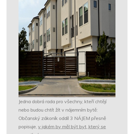
Jedna dobrá rada pro všechny, kteří chtějí
nebo budou chtít žít v nájemním bytě:
Občanský zákoník oddíl 3 NÁJEM přesně
popisuje,
v jakém by měl být byt, který se