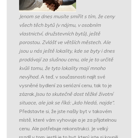
Jenom se dnes musíte smířit s tím, že ceny
všech těch bytů (v nájmu, v osobním
vlastnictví, družstevních bytů), ještě
porostou. Zvlášť ve větších městech. Ale
jsou u nás ještě lokality, kde se byty i dnes
prodávají za slušnou cenu, ale je to určitě
kvůli tomu, že tyto lokality mají mnoho
nevýhod.
A teď, v současnosti najít své
vysněné bydlení za seriózní cenu, tak to je
zázrak.
Jsou to skutečně dost těžké životní
situace, ale jak se říká: „kdo hledá, najde“.
Představte si, že jste našly byt v takovém
místě, které vám vyhovuje a je za přijatelnou
cenu. Ale potřebuje rekonstrukci. Je velký
rozdíl v tom, jestli je to byt, který jste si koupili