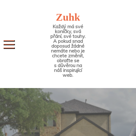
Skip
to
Zuhk
content
Každý má své
koníčky, svá
přání, své touhy.
A pokud snad
doposud žádné
nemáte nebo je
chcete změnit,
obraťte se
s důvěrou na
náš inspirující
web.