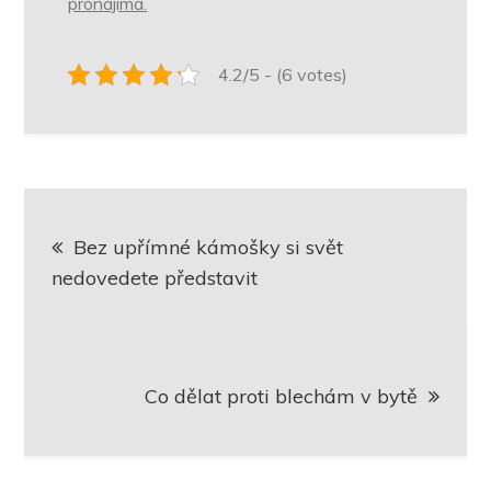
pronajímá.
4.2/5 - (6 votes)
Navigace
Bez upřímné kámošky si svět
pro
nedovedete představit
příspěvek
Co dělat proti blechám v bytě