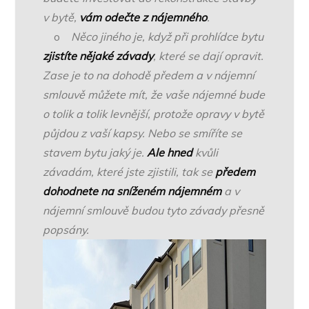
v bytě,
vám odečte z nájemného
.
o
Něco jiného je, když při prohlídce bytu
zjistíte nějaké
závady
, které se dají opravit.
Zase je to na dohodě předem a v nájemní
smlouvě můžete mít, že vaše nájemné bude
o tolik a tolik levnější, protože opravy v bytě
půjdou z vaší kapsy. Nebo se smíříte se
stavem bytu jaký je.
Ale hned
kvůli
závadám, které jste zjistili, tak se
předem
dohodnete na sníženém nájemném
a v
nájemní smlouvě budou tyto závady přesně
popsány.