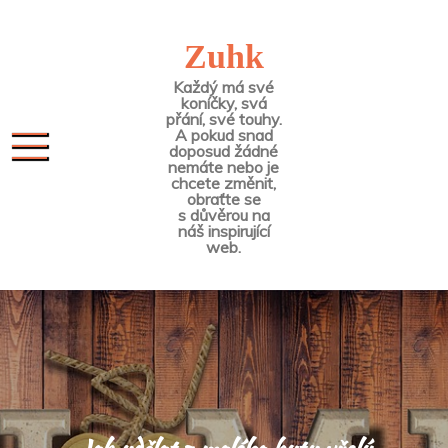
Skip
to
Zuhk
content
Každý má své
koníčky, svá
přání, své touhy.
A pokud snad
doposud žádné
nemáte nebo je
chcete změnit,
obraťte se
s důvěrou na
náš inspirující
web.