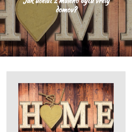
Jak udělat z malého bytu vřelý
domov?