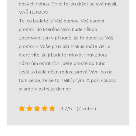
bosých nohou. Chce to jen držet se své mysli.
VÁŠ DOMOV
To, co budete je Váš domov. Váš osobní
prostor, do kterého Vám bude někdo
zasahovat jen v případě, že to dovolíte. Váš
prostor = Vaše pravidla. Pokud máte vizi, o
které víte, že ji budete milovat i navzdory
názorům ostatních, jděte prostě do toho.
Jestli to bude dělat radost právě Vám, co na
tom sejde, že se to nelíbí jiným. A pak, cokoliv
je srdci vlastní, je domov.
4.7/5 - (7 votes)