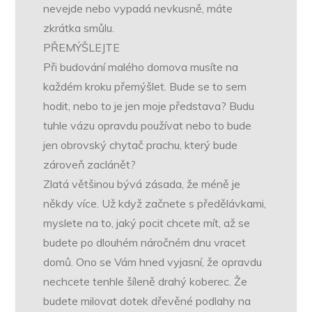
nevejde nebo vypadá nevkusně, máte
zkrátka smůlu.
PŘEMÝŠLEJTE
Při budování malého domova musíte na
každém kroku přemýšlet. Bude se to sem
hodit, nebo to je jen moje představa? Budu
tuhle vázu opravdu používat nebo to bude
jen obrovský chytač prachu, který bude
zároveň zaclánět?
Zlatá většinou bývá zásada, že méně je
někdy více. Už když začnete s předělávkami,
myslete na to, jaký pocit chcete mít, až se
budete po dlouhém náročném dnu vracet
domů. Ono se Vám hned vyjasní, že opravdu
nechcete tenhle šíleně drahý koberec. Že
budete milovat dotek dřevěné podlahy na