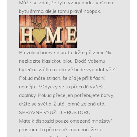
Může se zdát, že tyto vzory dodají vašemu
bytu šmrnc, ale je tomu právě naopak.
Při volení barev se proto držte při zemi. Nic
nezkazíte klasickou bílou. Dodá Vašemu
bytečku světlo a celkově bude vypadat větší.
Pokud máte strach, že bílá je příliš fádní,
nemějte. Vždycky se to přeci dá vyřešit
doplňky. Pokud přece jen potřebujete barvy,
držte se světla. Žlutá, jemně zelená atd.
SPRÁVNÉ VYUŽITÍ PROSTORU
Máte k dispozici pouze omezené množství
prostoru. To přirozeně znamená, že se