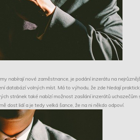
firmy nabírají nové zaměstnance, je podání inzerátu na nejrůzněj
ení databází volných míst. Má to výhodu, že zde hledají praktick
ých stránek také nabízí možnost zasílání inzerátů uchazečům s o
 dost lidí a je tedy velká šance, že na ni někdo odpoví.