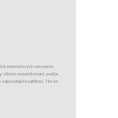
ších internetových serverech,
y všichni nezaměstnaní, uvidí je
dpovídající kvalifikací. Tím se