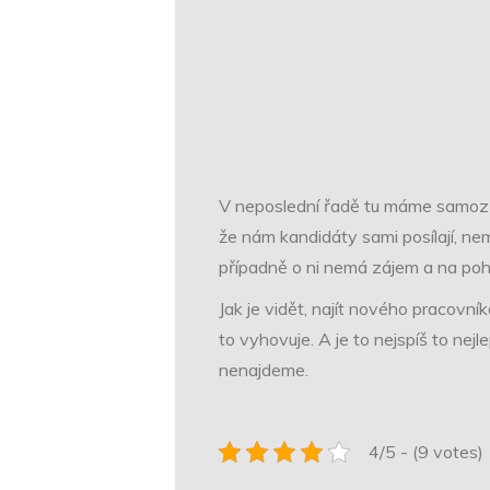
V neposlední řadě tu máme samozře
že nám kandidáty sami posílají, ne
případně o ni nemá zájem a na poho
Jak je vidět, najít nového pracovn
to vyhovuje. A je to nejspíš to nej
nenajdeme.
4/5 - (9 votes)