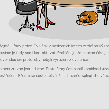
jmě Úřady práce. Ty však v posledních letech ztrácí na význa
musíme je tedy sami kontaktovat. Problém je, že značná část je
vor jdou jen proto, aby nebyli vyřazeni z evidence.
íka není zrovna jednoduché. Proto firmy často volí kombinaci uv
lepší řešení. Přesto se často stává, že uchazeče, splňujícího v