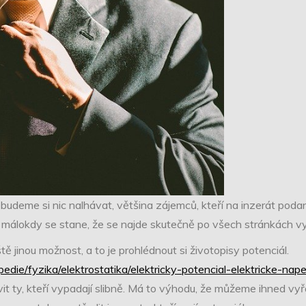
ebudeme si nic nalhávat, většina zájemců, kteří na inzerát pod
málokdy se stane, že se najde skutečně po všech stránkách vyh
tě jinou možnost, a to je prohlédnout si životopisy potenciál.
edie/fyzika/elektrostatika/elektricky-potencial-elektricke-nape
it ty, kteří vypadají slibně. Má to výhodu, že můžeme ihned vyřad