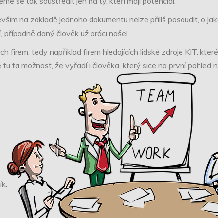
me se tak soustředit jen na ty, kteří mají potenciál.
evším na základě jednoho dokumentu nelze příliš posoudit, o j
, případně daný člověk už práci našel.
ch firem, tedy například firem hledajících
lidské zdroje KIT
, kte
e tu ta možnost, že vyřadí i člověka, který sice na první pohled
k.