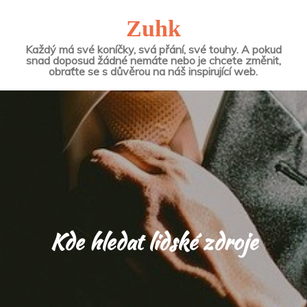
Zuhk
Každý má své koníčky, svá přání, své touhy. A pokud
snad doposud žádné nemáte nebo je chcete změnit,
obraťte se s důvěrou na náš inspirující web.
Kde hledat lidské zdroje