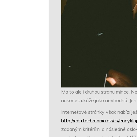
Má to ale i druhou stranu mince. N
nakonec ukáže jako nevhodná. Jen 
Internetové stránky však nabízí ješ
http://edu.techmania.cz/cs/encyklop
zadaným kritériím, a následně oslov