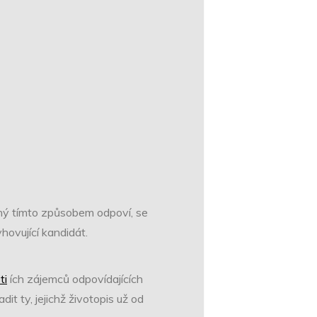
aný tímto způsobem odpoví, se
ovující kandidát.
ti
ích zájemců odpovídajících
it ty, jejichž životopis už od