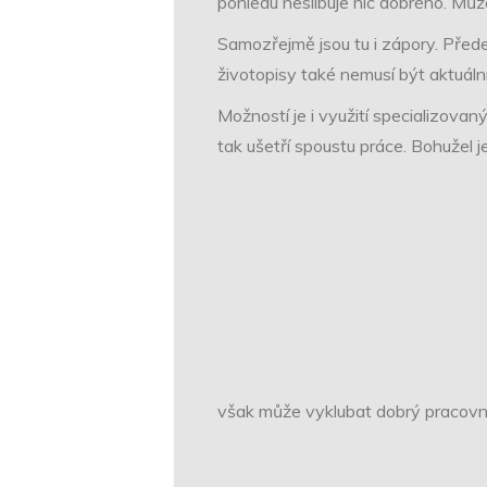
pohledu neslibuje nic dobrého. Může
Samozřejmě jsou tu i zápory. Před
životopisy také nemusí být aktuální
Možností je i využití specializovaný
tak ušetří spoustu práce. Bohužel j
však může vyklubat dobrý pracovní