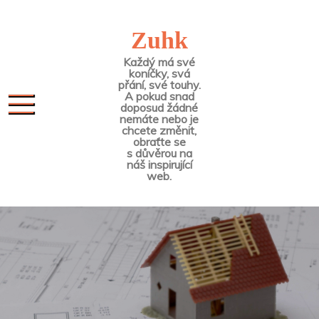
Skip
to
Zuhk
content
Každý má své
koníčky, svá
přání, své touhy.
A pokud snad
doposud žádné
nemáte nebo je
chcete změnit,
obraťte se
s důvěrou na
náš inspirující
web.