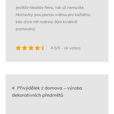
Jestliže hledáte firmu, tak už nemusíte,
hbstavby jsou jasnou volbou pro každého,
kdo chce mít rodinný dům kvalitně
postavený.
4.5/5 - (4 votes)
Navigace
Přivýdělek z domova – výroba
pro
dekorativních předmětů
příspěvek