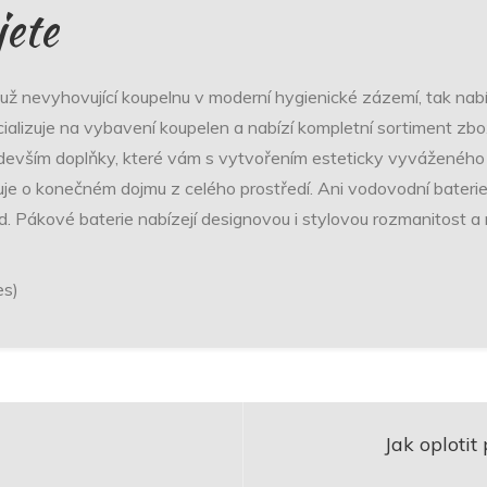
jete
i už nevyhovující koupelnu v moderní hygienické zázemí, tak nab
ializuje na vybavení koupelen a nabízí kompletní sortiment zbož
devším doplňky, které vám s vytvořením esteticky vyváženého 
duje o konečném dojmu z celého prostředí. Ani vodovodní bater
d. Pákové baterie nabízejí designovou i stylovou rozmanitost a na
es)
Jak oploti