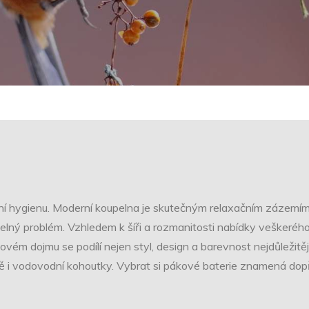
bní hygienu. Moderní koupelna je skutečným relaxačním zázemím.
ný problém. Vzhledem k šíři a rozmanitosti nabídky veškerého v
ém dojmu se podílí nejen styl, design a barevnost nejdůležitěj
ně i vodovodní kohoutky. Vybrat si
pákové baterie
znamená dopřát