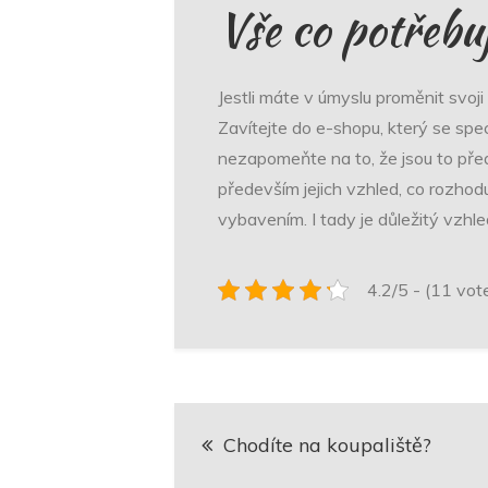
Vše co potřebu
Jestli máte v úmyslu proměnit svoj
Zavítejte do e-shopu, který se spec
nezapomeňte na to, že jsou to pře
především jejich vzhled, co rozho
vybavením. I tady je důležitý vzhle
4.2/5 - (11 vot
Navigace
Chodíte na koupaliště?