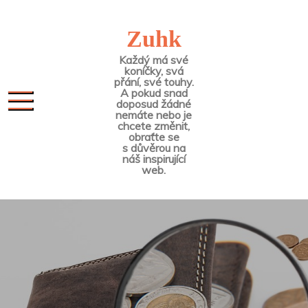
Skip
to
Zuhk
content
Každý má své
koníčky, svá
přání, své touhy.
A pokud snad
doposud žádné
nemáte nebo je
chcete změnit,
obraťte se
s důvěrou na
náš inspirující
web.